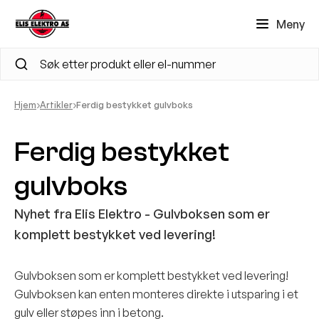
Meny
RP/DROP Brannklassifisering
PD
›
›
Hjem
Artikler
Ferdig bestykket gulvboks
lse, miljø og sikkerhet (HMS)
Ferdig bestykket
iljødokument
gulvboks
rodusentens datablad
Nyhet fra Elis Elektro - Gulvboksen som er
each
komplett bestykket ved levering!
ohs
Gulvboksen som er komplett bestykket ved levering!
Gulvboksen kan enten monteres direkte i utsparing i et
rtifikat
gulv eller støpes inn i betong.