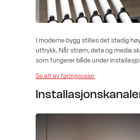
I moderne bygg stilles det stadig høyer
uttrykk. Når strøm, data og media skal
som fungerer både under installasjo
Se alt av føringsveier
Installasjonskanale