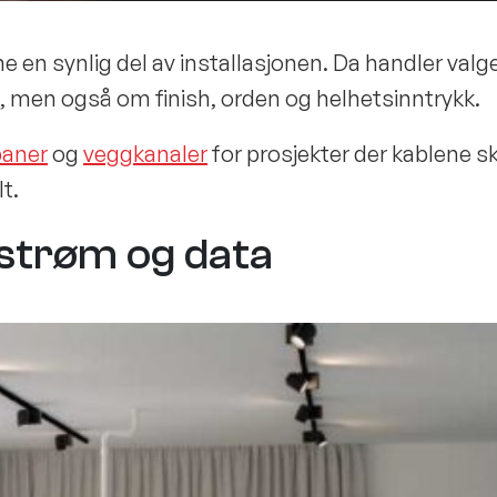
 en synlig del av installasjonen. Da handler valg
, men også om finish, orden og helhetsinntrykk.
baner
og
veggkanaler
for prosjekter der kablene sk
t.
l strøm og data