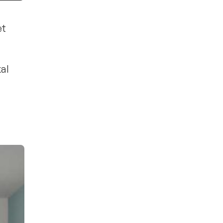
et
al