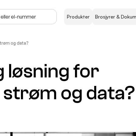
Produkter
Brosjyrer & Doku
 strøm og data?
g løsning for
, strøm og data?