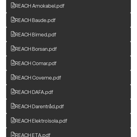
 alle dokumenter
REACH Amokabel.pdf
REACH Baude.pdf
REACH Bimed.pdf
REACH Borsan.pdf
REACH Comar.pdf
REACH Coveme.pdf
REACH DAFA.pdf
REACH Darentråd.pdf
REACH Elektroisola.pdf
REACH ETA.pdf