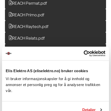
REACH Permat.pdf
REACH Primo.pdf
REACH Raytech.pdf
REACH Relats.pdf
REACH Saint-Gobain.pdf
REACH Salcavi.pdf
Elis Elektro AS (eliselektro.no) bruker cookies
REACH Schlemmer.PDF
Vi bruker informasjonskapsler for å gi innhold og
REACH Semikron.pdf
annonser et personlig preg og for å analysere trafikken
vår.
REACH SGS.pdf
REACH SIB.pdf
Detaljer