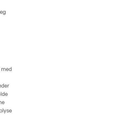
deg
se med
nder
elde
ne
pplyse