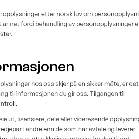
onopplysninger etter norsk lov om personopplysn
 annet fordi behandling av personopplysninger e
ster.
nformasjonen
plysninger hos oss skjer på en sikker måte, er de
ang til informasjonen du gir oss. Tilgangen til
ntroll.
 leie ut, lisensiere, dele eller videresende opplysni
tredjepart andre enn de som har avtale og leverer
re vi har et uttrykkelig samtykke fra deg til det.