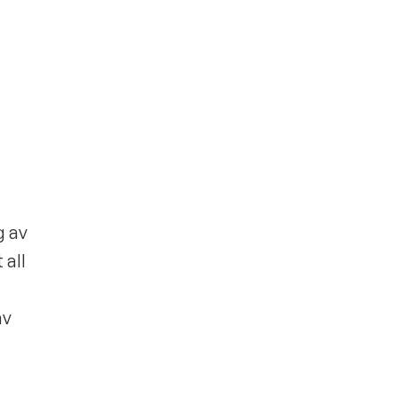
g av
 all
av