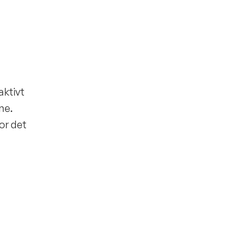
aktivt
ne.
for det