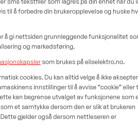
er små tekstfiler som lagres på din enhet når du l
vis til å forbedre din brukeropplevelse og huske 
r å gi nettsiden grunnleggende funksjonalitet s
lisering og markedsføring.
rmasjonskapsler
som brukes på eliselektro.no.
atisk cookies. Du kan alltid velge å ikke aksepte
kinens innstillinger til å avvise “cookie” eller ti
ette kan begrense utvalget av funksjonene som 
stå som et samtykke dersom den er slik at brukeren
. Dette gjelder også dersom nettleseren er