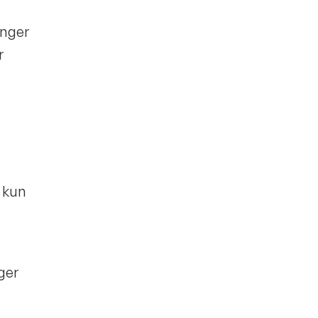
inger
r
t kun
nger