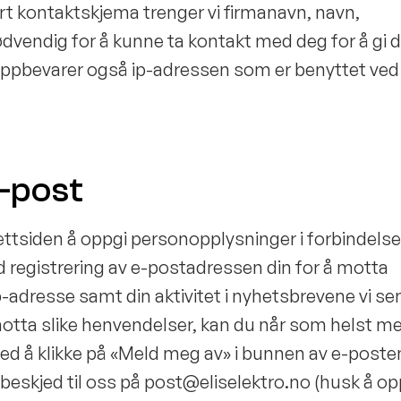
årt kontaktskjema trenger vi firmanavn, navn,
vendig for å kunne ta kontakt med deg for å gi 
oppbevarer også ip-adressen som er benyttet ved
e-post
 nettsiden å oppgi personopplysninger i forbindel
d registrering av e-postadressen din for å motta
p-adresse samt din aktivitet i nyhetsbrevene vi se
motta slike henvendelser, kan du når som helst m
ved å klikke på «Meld meg av» i bunnen av e-poste
 beskjed til oss på post@eliselektro.no (husk å o