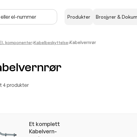
Produkter
Brosjyrer & Doku
El. komponenter
›
Kabelbeskyttelse
›
Kabelvernrør
abelvernrør
t 4 produkter
Et komplett
Kabelvern-