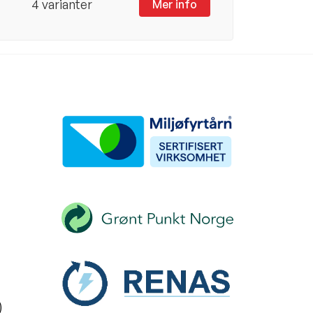
4 varianter
Mer info
)