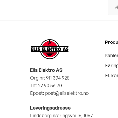
Produ
Kable
Førin
Elis Elektro AS
El. k
Org.nr: 911 394 928
Tlf:
22 90 56 70
Epost:
post@eliselektro.no
Leveringsadresse
Lindeberg næringsvei 16, 1067