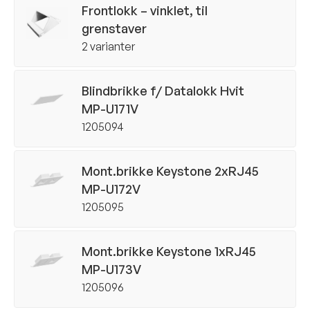
 alle dokumenter
Frontlokk – vinklet, til
grenstaver
2 varianter
Blindbrikke f/ Datalokk Hvit
MP-U171V
1205094
Mont.brikke Keystone 2xRJ45
MP-U172V
1205095
Mont.brikke Keystone 1xRJ45
MP-U173V
1205096