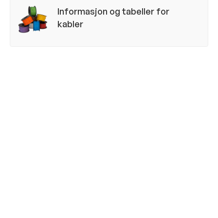
 alle dokumenter
Informasjon og tabeller for
kabler