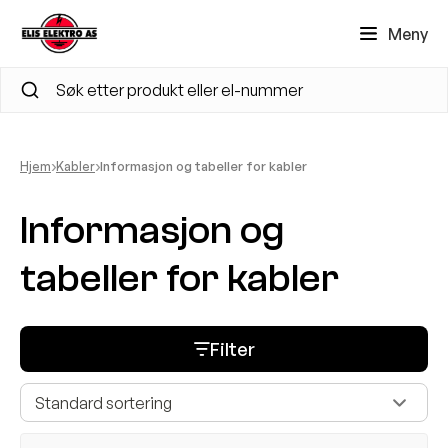
Meny
RP/DROP Brannklassifisering
PD
lse, miljø og sikkerhet (HMS)
›
›
Hjem
Kabler
Informasjon og tabeller for kabler
iljødokument
Informasjon og
tabeller for kabler
rodusentens datablad
each
Filter
ohs
rtifikat